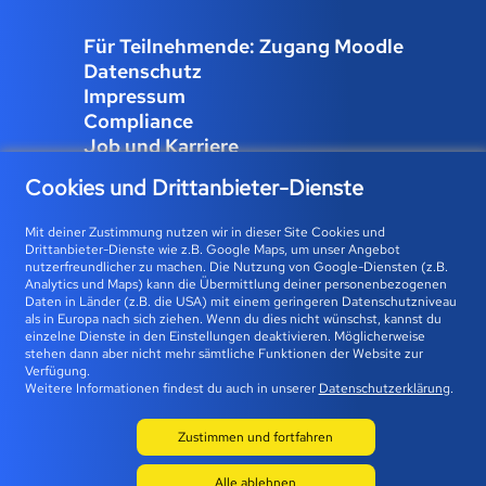
Für Teilnehmende: Zugang Moodle
Datenschutz
Impressum
Compliance
Job und Karriere
Cookies verwalten
Cookies und Drittanbieter-Dienste
Mit deiner Zustimmung nutzen wir in dieser Site Cookies und
Drittanbieter-Dienste wie z.B. Google Maps, um unser Angebot
Bfz-Essen GmbH | Karolingerstraße 93 | 45141 Essen 0800
nutzerfreundlicher zu machen. Die Nutzung von Google-Diensten (z.B.
Analytics und Maps) kann die Übermittlung deiner personenbezogenen
23 93 773 (gebührenfrei) |
info@bfz-essen.de
Daten in Länder (z.B. die USA) mit einem geringeren Datenschutzniveau
als in Europa nach sich ziehen. Wenn du dies nicht wünschst, kannst du
einzelne Dienste in den Einstellungen deaktivieren. Möglicherweise
stehen dann aber nicht mehr sämtliche Funktionen der Website zur
Verfügung.
Weitere Informationen findest du auch in unserer
Datenschutzerklärung
.
Zustimmen und fortfahren
© 2026 BFZ
Alle ablehnen