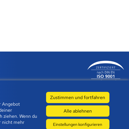
Zustimmen und fortfahren
Karriere
Cookies verwalten
er Angebot
deiner
) |
info@bfz-essen.de
Alle ablehnen
ch ziehen. Wenn du
r nicht mehr
Einstellungen konfigurieren