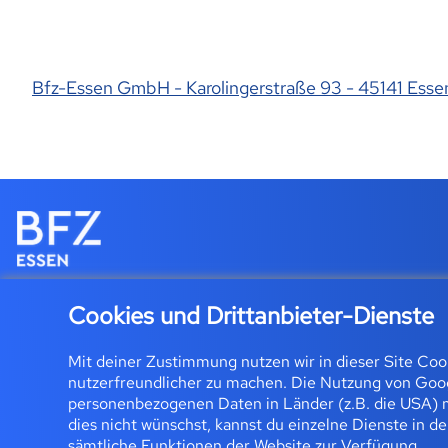
Bfz-Essen GmbH - Karolingerstraße 93 - 45141 Esse
Cookies und Drittanbieter-Dienste
Für Teilnehmende: Zugan
Mit deiner Zustimmung nutzen wir in dieser Site Co
nutzerfreundlicher zu machen. Die Nutzung von Goog
Bfz-Essen GmbH | Ka
personenbezogenen Daten in Länder (z.B. die USA) m
dies nicht wünschst, kannst du einzelne Dienste in d
sämtliche Funktionen der Website zur Verfügung.