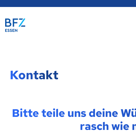
Hauptregion
der
Seite
Zur Startseite
anspringen
Kontakt
Bitte teile uns deine 
rasch wie 