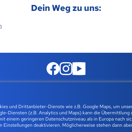
Dein Weg zu uns:
n
g Moodle
Datenschutz
Impressum
Compliance
Job und 
okies und Drittanbieter-Dienste wie z.B. Google Maps, um uns
le-Diensten (z.B. Analytics und Maps) kann die Übermittlung 
rolingerstraße 93 | 45141 Essen 0800 23 93 773 (gebührenfrei
it einem geringeren Datenschutzniveau als in Europa nach si
© 2026 BFZ
en Einstellungen deaktivieren. Möglicherweise stehen dann abe