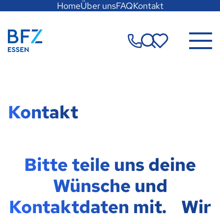
Hauptregion
Home
Über uns
FAQ
Kontakt
der
Seite
Zur Startseite
anspringen
Merkzettel
Kontakt
Bitte teile uns deine
Wünsche und
Kontaktdaten mit. Wir