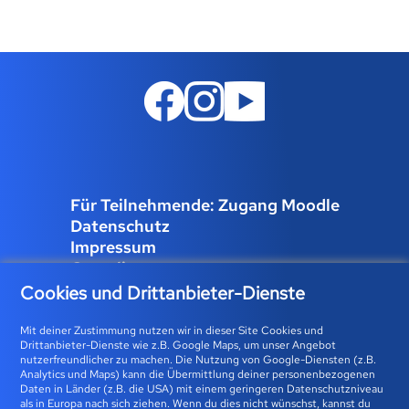
Für Teilnehmende: Zugang Moodle
Datenschutz
Impressum
Compliance
Job und Karriere
Cookies und Drittanbieter-Dienste
Cookies verwalten
Mit deiner Zustimmung nutzen wir in dieser Site Cookies und
Drittanbieter-Dienste wie z.B. Google Maps, um unser Angebot
nutzerfreundlicher zu machen. Die Nutzung von Google-Diensten (z.B.
Analytics und Maps) kann die Übermittlung deiner personenbezogenen
Bfz-Essen GmbH | Karolingerstraße 93 | 45141 Essen 0800
Daten in Länder (z.B. die USA) mit einem geringeren Datenschutzniveau
als in Europa nach sich ziehen. Wenn du dies nicht wünschst, kannst du
23 93 773 (gebührenfrei) |
info@bfz-essen.de