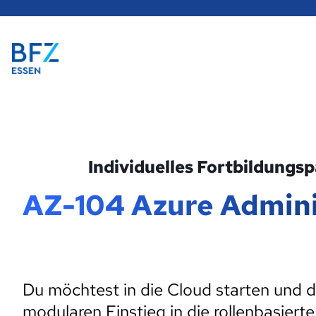
Hauptregion
der
Seite
Zur Startseite
anspringen
Individuelles Fortbildungs
AZ-104 Azure Admini
Du möchtest in die Cloud starten und d
modularen Einstieg in die rollenbasiert