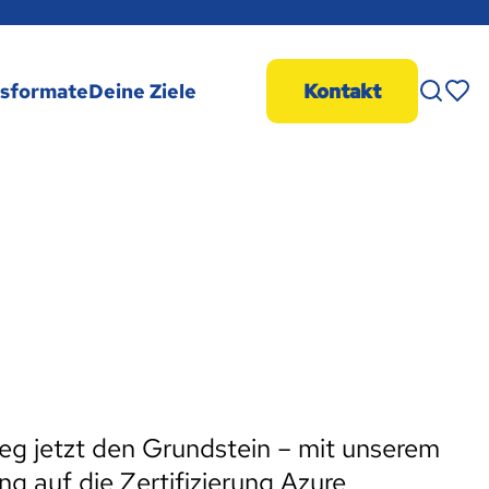
Merk
gsformate
Deine Ziele
Kontakt
leg jetzt den Grundstein – mit unserem
ng auf die Zertifizierung Azure