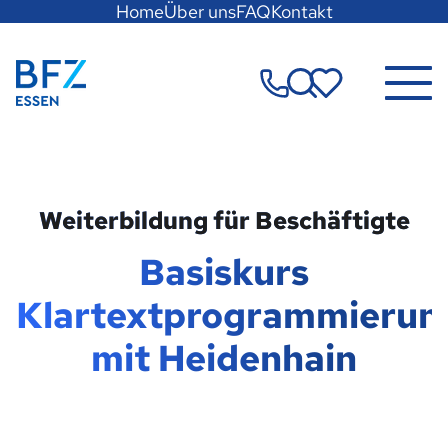
Hauptregion
Home
Über uns
FAQ
Kontakt
der
Seite
Zur Startseite
anspringen
Merkzettel
Weiterbildung für Beschäftigte
Basiskurs
Klartextprogrammierun
mit Heidenhain