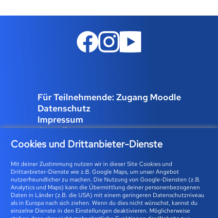
Für Teilnehmende: Zugang Moodle
Datenschutz
Impressum
Compliance
Job und Karriere
Cookies und Drittanbieter-Dienste
Cookies verwalten
Mit deiner Zustimmung nutzen wir in dieser Site Cookies und
Drittanbieter-Dienste wie z.B. Google Maps, um unser Angebot
nutzerfreundlicher zu machen. Die Nutzung von Google-Diensten (z.B.
Analytics und Maps) kann die Übermittlung deiner personenbezogenen
Bfz-Essen GmbH | Karolingerstraße 93 | 45141 Essen 0800
Daten in Länder (z.B. die USA) mit einem geringeren Datenschutzniveau
als in Europa nach sich ziehen. Wenn du dies nicht wünschst, kannst du
23 93 773 (gebührenfrei) |
info@bfz-essen.de
einzelne Dienste in den Einstellungen deaktivieren. Möglicherweise