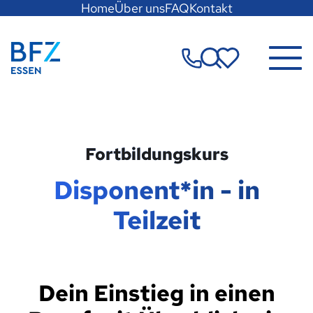
Hauptregion
Home
Über uns
FAQ
Kontakt
der
Seite
Zur Startseite
anspringen
Merkzettel
Fortbildungskurs
Disponent*in - in
Teilzeit
Dein Einstieg in einen