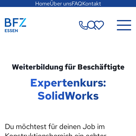
Hauptregion
Home
Über uns
FAQ
Kontakt
der
Seite
Zur Startseite
anspringen
Merkzettel
Weiterbildung für Beschäftigte
Expertenkurs:
SolidWorks
Du möchtest für deinen Job im
Konstruktionsbereich ein echter