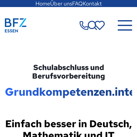
Hauptregion
Home
Über uns
FAQ
Kontakt
der
Seite
Zur Startseite
anspringen
Merkzettel
Schulabschluss und
Berufsvorbereitung
Grundkompetenzen.inte
Einfach besser in Deutsch,
Mathematik und IT