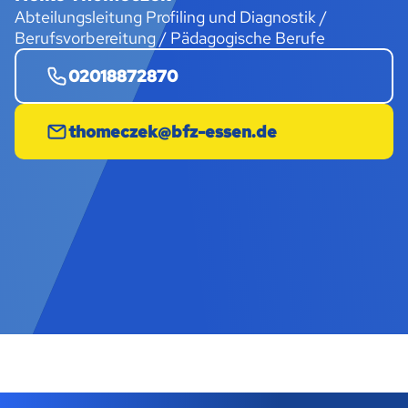
Abteilungsleitung Profiling und Diagnostik /
Berufsvorbereitung / Pädagogische Berufe
02018872870
thomeczek@bfz-essen.de