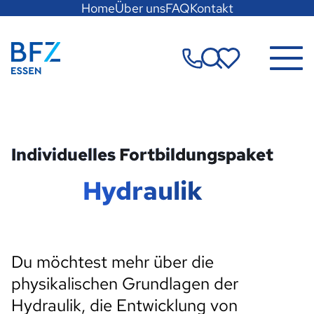
Hauptregion
Home
Über uns
FAQ
Kontakt
der
Seite
Zur Startseite
anspringen
Merkzettel
Individuelles Fortbildungspaket
Hydraulik
Du möchtest mehr über die
physikalischen Grundlagen der
Hydraulik, die Entwicklung von