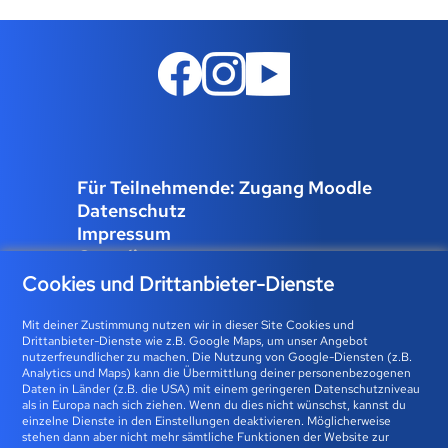
Für Teilnehmende: Zugang Moodle
Datenschutz
Impressum
Compliance
Job und Karriere
Cookies und Drittanbieter-Dienste
Cookies verwalten
Mit deiner Zustimmung nutzen wir in dieser Site Cookies und
Drittanbieter-Dienste wie z.B. Google Maps, um unser Angebot
nutzerfreundlicher zu machen. Die Nutzung von Google-Diensten (z.B.
Analytics und Maps) kann die Übermittlung deiner personenbezogenen
Bfz-Essen GmbH | Karolingerstraße 93 | 45141 Essen 0800
Daten in Länder (z.B. die USA) mit einem geringeren Datenschutzniveau
als in Europa nach sich ziehen. Wenn du dies nicht wünschst, kannst du
23 93 773 (gebührenfrei) |
info@bfz-essen.de
einzelne Dienste in den Einstellungen deaktivieren. Möglicherweise
stehen dann aber nicht mehr sämtliche Funktionen der Website zur