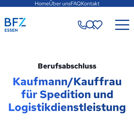
Hauptregion
Home
Über uns
FAQ
Kontakt
der
Seite
Zur Startseite
anspringen
Merkzettel
Berufsabschluss
Kaufmann/Kauffrau
für Spedition und
Logistikdienstleistung