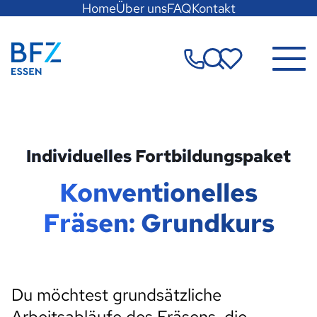
Hauptregion
Home
Über uns
FAQ
Kontakt
der
Seite
Zur Startseite
anspringen
Merkzettel
Individuelles Fortbildungspaket
Konventionelles
Fräsen: Grundkurs
Du möchtest grundsätzliche
Arbeitsabläufe des Fräsens, die