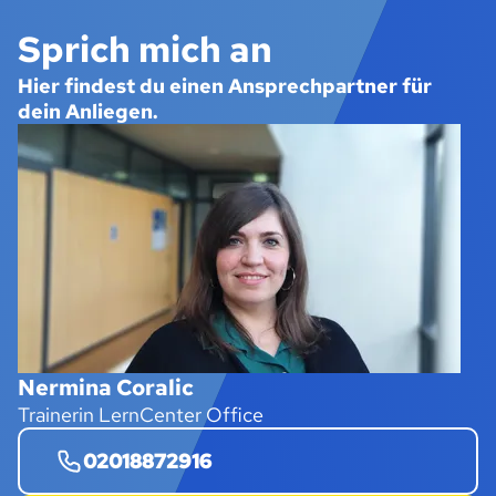
Sprich mich an
Hier findest du einen Ansprechpartner für
dein Anliegen.
Nermina Coralic
Trainerin LernCenter Office
02018872916