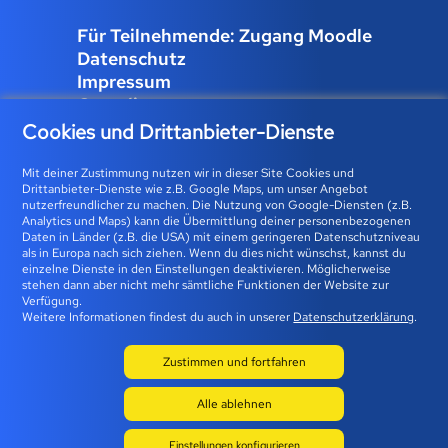
Für Teilnehmende: Zugang Moodle
Datenschutz
Impressum
Compliance
Job und Karriere
Cookies und Drittanbieter-Dienste
Cookies verwalten
Mit deiner Zustimmung nutzen wir in dieser Site Cookies und
Drittanbieter-Dienste wie z.B. Google Maps, um unser Angebot
nutzerfreundlicher zu machen. Die Nutzung von Google-Diensten (z.B.
Analytics und Maps) kann die Übermittlung deiner personenbezogenen
Bfz-Essen GmbH | Karolingerstraße 93 | 45141 Essen 0800
Daten in Länder (z.B. die USA) mit einem geringeren Datenschutzniveau
als in Europa nach sich ziehen. Wenn du dies nicht wünschst, kannst du
23 93 773 (gebührenfrei) |
info@bfz-essen.de
einzelne Dienste in den Einstellungen deaktivieren. Möglicherweise
stehen dann aber nicht mehr sämtliche Funktionen der Website zur
Verfügung.
Weitere Informationen findest du auch in unserer
Datenschutzerklärung
.
Zustimmen und fortfahren
Alle ablehnen
© 2026 BFZ
Einstellungen konfigurieren