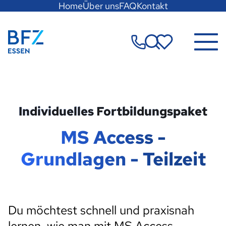
Hauptregion
Home
Über uns
FAQ
Kontakt
der
Seite
Zur Startseite
anspringen
Merkzettel
Individuelles Fortbildungspaket
MS Access -
Grundlagen - Teilzeit
Du möchtest schnell und praxisnah
lernen, wie man mit MS Access