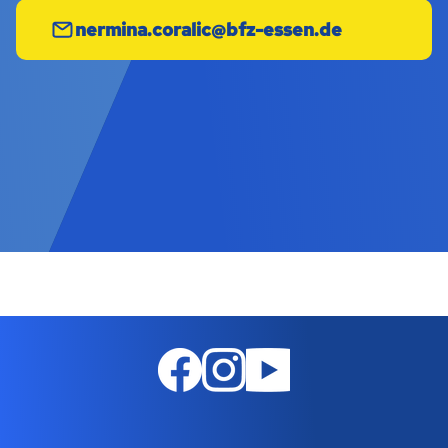
nermina.coralic@bfz-essen.de