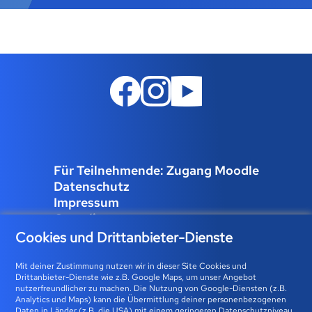
Für Teilnehmende: Zugang Moodle
Datenschutz
Impressum
Compliance
Job und Karriere
Cookies und Drittanbieter-Dienste
Cookies verwalten
Mit deiner Zustimmung nutzen wir in dieser Site Cookies und
Drittanbieter-Dienste wie z.B. Google Maps, um unser Angebot
nutzerfreundlicher zu machen. Die Nutzung von Google-Diensten (z.B.
Analytics und Maps) kann die Übermittlung deiner personenbezogenen
Bfz-Essen GmbH | Karolingerstraße 93 | 45141 Essen 0800
Daten in Länder (z.B. die USA) mit einem geringeren Datenschutzniveau