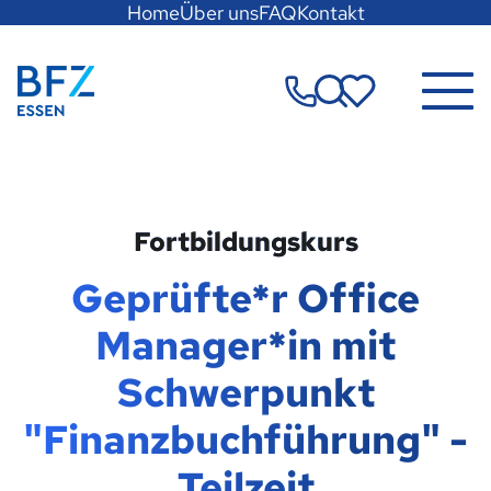
Hauptregion
Home
Über uns
FAQ
Kontakt
der
Seite
Zur Startseite
anspringen
Merkzettel
Fortbildungskurs
Geprüfte*r Office
Manager*in mit
Schwerpunkt
"Finanzbuchführung" -
Teilzeit