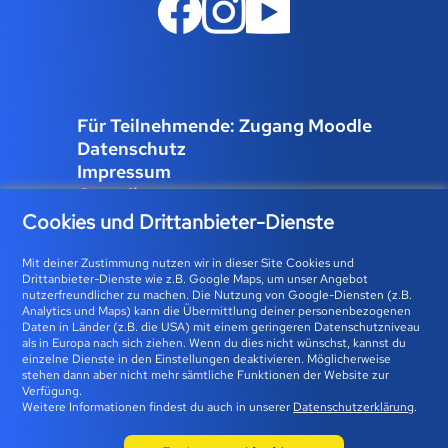
Für Teilnehmende: Zugang Moodle
Datenschutz
Impressum
Compliance
Job und Karriere
Cookies und Drittanbieter-Dienste
Cookies verwalten
Mit deiner Zustimmung nutzen wir in dieser Site Cookies und
Drittanbieter-Dienste wie z.B. Google Maps, um unser Angebot
nutzerfreundlicher zu machen. Die Nutzung von Google-Diensten (z.B.
Analytics und Maps) kann die Übermittlung deiner personenbezogenen
Bfz-Essen GmbH | Karolingerstraße 93 | 45141 Essen 0800
Daten in Länder (z.B. die USA) mit einem geringeren Datenschutzniveau
als in Europa nach sich ziehen. Wenn du dies nicht wünschst, kannst du
23 93 773 (gebührenfrei) |
info@bfz-essen.de
einzelne Dienste in den Einstellungen deaktivieren. Möglicherweise
stehen dann aber nicht mehr sämtliche Funktionen der Website zur
Verfügung.
Weitere Informationen findest du auch in unserer
Datenschutzerklärung
.