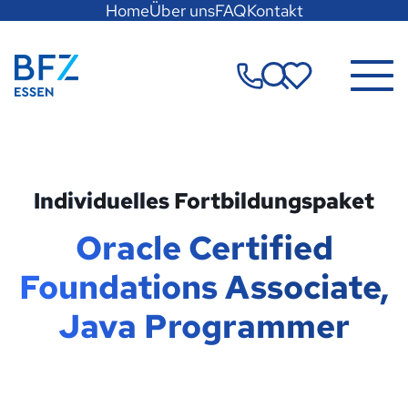
Hauptregion
Home
Über uns
FAQ
Kontakt
der
Seite
Zur Startseite
anspringen
Merkzettel
Individuelles Fortbildungspaket
Oracle Certified
Foundations Associate,
Java Programmer