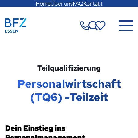
Hauptregion
Home
Über uns
FAQ
Kontakt
der
Seite
Zur Startseite
anspringen
Merkzettel
Teilqualifizierung
Personalwirtschaft
(TQ6) -Teilzeit
Dein Einstieg ins
Personalmanagement