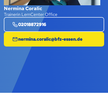
Nermina Coralic
Trainerin LernCenter Office
02018872916
nermina.coralic@bfz-essen.de