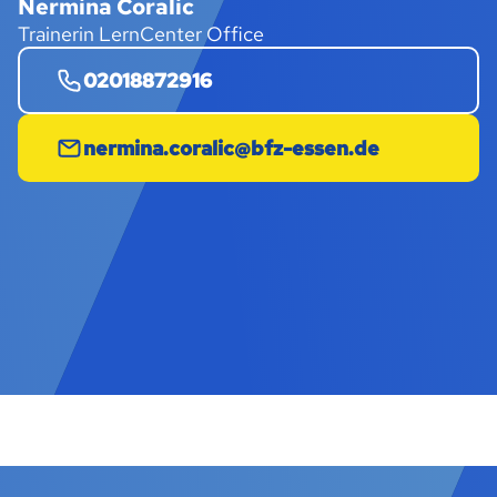
Nermina Coralic
Trainerin LernCenter Office
02018872916
nermina.coralic@bfz-essen.de