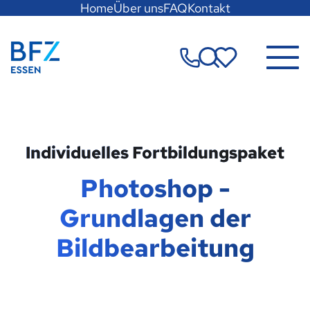
Hauptregion
Home
Über uns
FAQ
Kontakt
der
Seite
Zur Startseite
anspringen
Merkzettel
Individuelles Fortbildungspaket
Photoshop -
Grundlagen der
Bildbearbeitung