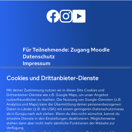
Für Teilnehmende: Zugang Moodle
Datenschutz
Impressum
Compliance
Job und Karriere
Cookies und Drittanbieter-Dienste
Cookies verwalten
Mit deiner Zustimmung nutzen wir in dieser Site Cookies und
Drittanbieter-Dienste wie z.B. Google Maps, um unser Angebot
nutzerfreundlicher zu machen. Die Nutzung von Google-Diensten (z.B.
Analytics und Maps) kann die Übermittlung deiner personenbezogenen
Bfz-Essen GmbH | Karolingerstraße 93 | 45141 Essen 0800
Daten in Länder (z.B. die USA) mit einem geringeren Datenschutzniveau
als in Europa nach sich ziehen. Wenn du dies nicht wünschst, kannst du
23 93 773 (gebührenfrei) |
info@bfz-essen.de
einzelne Dienste in den Einstellungen deaktivieren. Möglicherweise
stehen dann aber nicht mehr sämtliche Funktionen der Website zur
Verfügung.