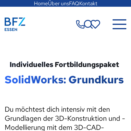
Hauptregion
Home
Über uns
FAQ
Kontakt
der
Seite
Zur Startseite
anspringen
Merkzettel
Individuelles Fortbildungspaket
SolidWorks: Grundkurs
Du möchtest dich intensiv mit den
Grundlagen der 3D-Konstruktion und -
Modellierung mit dem 3D-CAD-