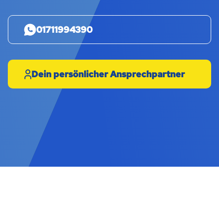
01711994390
Dein persönlicher Ansprechpartner