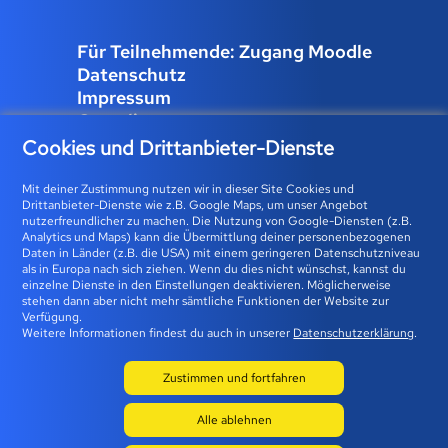
Für Teilnehmende: Zugang Moodle
Datenschutz
Impressum
Compliance
Job und Karriere
Cookies und Drittanbieter-Dienste
Cookies verwalten
Mit deiner Zustimmung nutzen wir in dieser Site Cookies und
Drittanbieter-Dienste wie z.B. Google Maps, um unser Angebot
nutzerfreundlicher zu machen. Die Nutzung von Google-Diensten (z.B.
Analytics und Maps) kann die Übermittlung deiner personenbezogenen
Bfz-Essen GmbH | Karolingerstraße 93 | 45141 Essen 0800
Daten in Länder (z.B. die USA) mit einem geringeren Datenschutzniveau
als in Europa nach sich ziehen. Wenn du dies nicht wünschst, kannst du
23 93 773 (gebührenfrei) |
info@bfz-essen.de
einzelne Dienste in den Einstellungen deaktivieren. Möglicherweise
stehen dann aber nicht mehr sämtliche Funktionen der Website zur
Verfügung.
Weitere Informationen findest du auch in unserer
Datenschutzerklärung
.
Zustimmen und fortfahren
Alle ablehnen
© 2026 BFZ