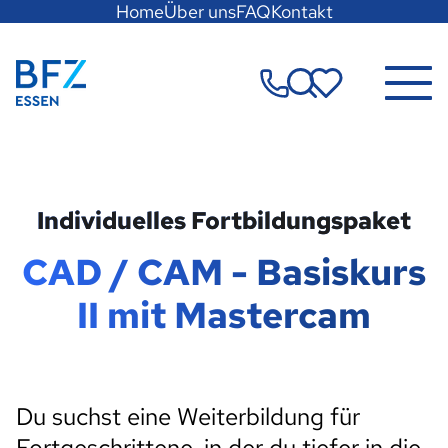
Hauptregion
Home
Über uns
FAQ
Kontakt
der
Seite
Zur Startseite
anspringen
Merkzettel
Individuelles Fortbildungspaket
CAD / CAM - Basiskurs
II mit Mastercam
Du suchst eine Weiterbildung für
Fortgeschrittene, in der du tiefer in die