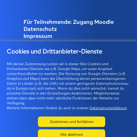
Für Teilnehmende: Zugang Moodle
Datenschutz
Impressum
Compliance
Job und Karriere
Cookies und Drittanbieter-Dienste
Cookies verwalten
Mit deiner Zustimmung nutzen wir in dieser Site Cookies und
Drittanbieter-Dienste wie z.B. Google Maps, um unser Angebot
nutzerfreundlicher zu machen. Die Nutzung von Google-Diensten (z.B.
Analytics und Maps) kann die Übermittlung deiner personenbezogenen
Bfz-Essen GmbH | Karolingerstraße 93 | 45141 Essen 0800
Daten in Länder (z.B. die USA) mit einem geringeren Datenschutzniveau
als in Europa nach sich ziehen. Wenn du dies nicht wünschst, kannst du
23 93 773 (gebührenfrei) |
info@bfz-essen.de
einzelne Dienste in den Einstellungen deaktivieren. Möglicherweise
stehen dann aber nicht mehr sämtliche Funktionen der Website zur
Verfügung.
Weitere Informationen findest du auch in unserer
Datenschutzerklärung
.
Zustimmen und fortfahren
Alle ablehnen