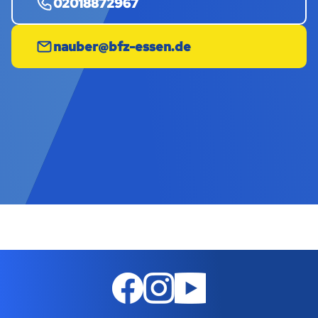
02018872967
nauber@bfz-essen.de