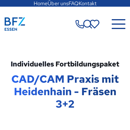
Hauptregion
Home
Über uns
FAQ
Kontakt
der
Seite
Zur Startseite
anspringen
Merkzettel
Individuelles Fortbildungspaket
CAD/CAM Praxis mit
Heidenhain - Fräsen
3+2