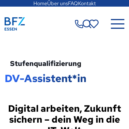
Hauptregion
Home
Über uns
FAQ
Kontakt
der
Seite
Zur Startseite
anspringen
Merkzettel
Stufenqualifizierung
DV-Assistent*in
Digital arbeiten, Zukunft
sichern – dein Weg in die