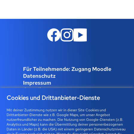
Für Teilnehmende: Zugang Moodle
Datenschutz
Impressum
Compliance
Job und Karriere
Cookies und Drittanbieter-Dienste
Cookies verwalten
Mit deiner Zustimmung nutzen wir in dieser Site Cookies und
Drittanbieter-Dienste wie z.B. Google Maps, um unser Angebot
nutzerfreundlicher zu machen. Die Nutzung von Google-Diensten (z.B.
Analytics und Maps) kann die Übermittlung deiner personenbezogenen
Bfz-Essen GmbH | Karolingerstraße 93 | 45141 Essen 0800
Daten in Länder (z.B. die USA) mit einem geringeren Datenschutzniveau