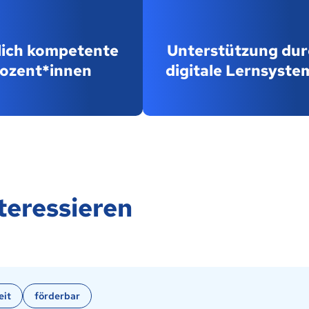
lich kompetente
Unterstützung dur
ozent*innen
digitale Lernsyste
teressieren
eit
förderbar