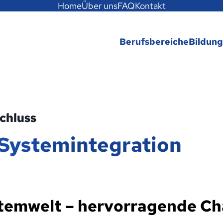
Home
Über uns
FAQ
Kontakt
Berufsbereiche
Bildun
chluss
 Systemintegration
ystemwelt – hervorragende Ch