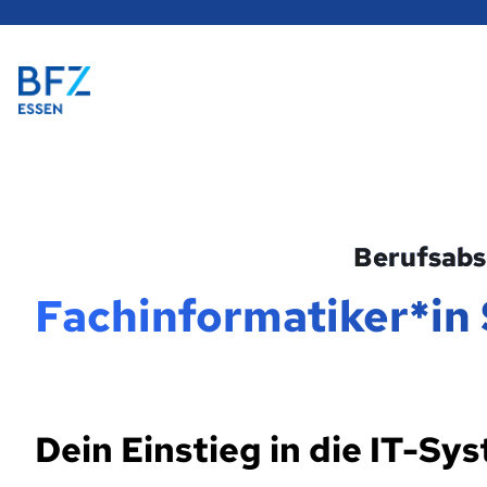
Hauptregion
der
Seite
Zur Startseite
anspringen
Berufsabs
Fachinformatiker*in
Dein Einstieg in die IT-S