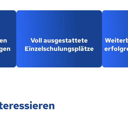
ten
Voll ausgestattete
Weiter
gen
Einzelschulungsplätze
erfolgr
teressieren