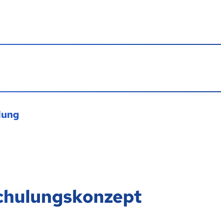
lung
Schulungskonzept