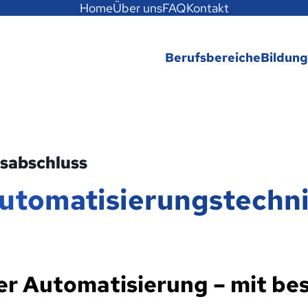
Home
Über uns
FAQ
Kontakt
Berufsbereiche
Bildun
sabschluss
Automatisierungstechn
 der Automatisierung – mit b