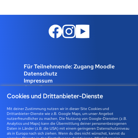
Für Teilnehmende: Zugang Moodle
Datenschutz
Impressum
Compliance
Job und Karriere
Cookies und Drittanbieter-Dienste
Cookies verwalten
Mit deiner Zustimmung nutzen wir in dieser Site Cookies und
Drittanbieter-Dienste wie z.B. Google Maps, um unser Angebot
nutzerfreundlicher zu machen. Die Nutzung von Google-Diensten (z.B.
Analytics und Maps) kann die Übermittlung deiner personenbezogenen
Bfz-Essen GmbH | Karolingerstraße 93 | 45141 Essen 0800
Daten in Länder (z.B. die USA) mit einem geringeren Datenschutzniveau
als in Europa nach sich ziehen. Wenn du dies nicht wünschst, kannst du
23 93 773 (gebührenfrei) |
info@bfz-essen.de