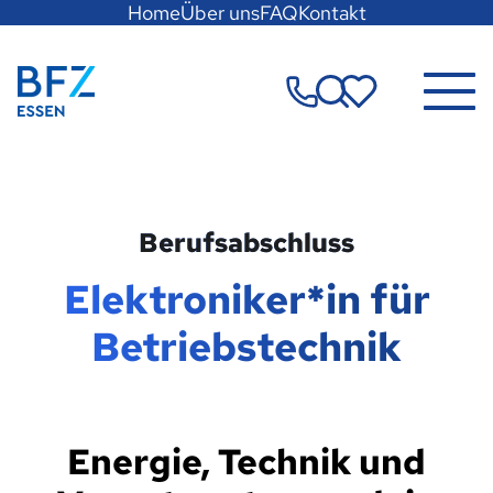
Hauptregion
Home
Über uns
FAQ
Kontakt
der
Seite
Zur Startseite
anspringen
Merkzettel
Berufsabschluss
Elektroniker*in für
Betriebstechnik
Energie, Technik und