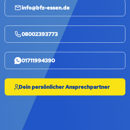
info@bfz-essen.de
08002393773
01711994390
Dein persönlicher Ansprechpartner