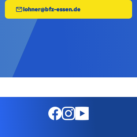
lohner@bfz-essen.de