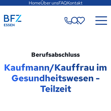
Hauptregion
Home
Über uns
FAQ
Kontakt
der
Seite
Zur Startseite
anspringen
Merkzettel
Berufsabschluss
Kaufmann/Kauffrau im
Gesundheitswesen -
Teilzeit