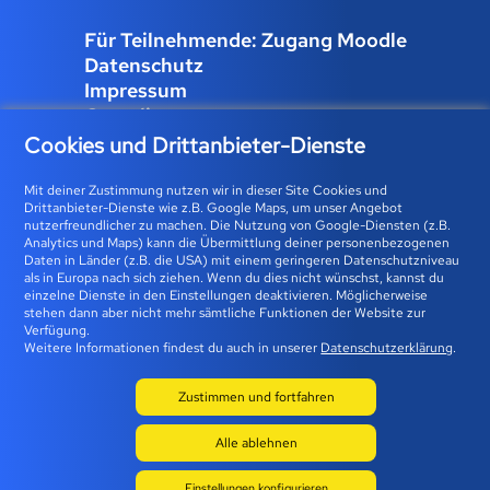
Für Teilnehmende: Zugang Moodle
Datenschutz
Impressum
Compliance
Job und Karriere
Cookies und Drittanbieter-Dienste
Cookies verwalten
Mit deiner Zustimmung nutzen wir in dieser Site Cookies und
Drittanbieter-Dienste wie z.B. Google Maps, um unser Angebot
nutzerfreundlicher zu machen. Die Nutzung von Google-Diensten (z.B.
Analytics und Maps) kann die Übermittlung deiner personenbezogenen
Bfz-Essen GmbH | Karolingerstraße 93 | 45141 Essen 0800
Daten in Länder (z.B. die USA) mit einem geringeren Datenschutzniveau
als in Europa nach sich ziehen. Wenn du dies nicht wünschst, kannst du
23 93 773 (gebührenfrei) |
info@bfz-essen.de
einzelne Dienste in den Einstellungen deaktivieren. Möglicherweise
stehen dann aber nicht mehr sämtliche Funktionen der Website zur
Verfügung.
Weitere Informationen findest du auch in unserer
Datenschutzerklärung
.
Zustimmen und fortfahren
Alle ablehnen
© 2026 BFZ
Einstellungen konfigurieren