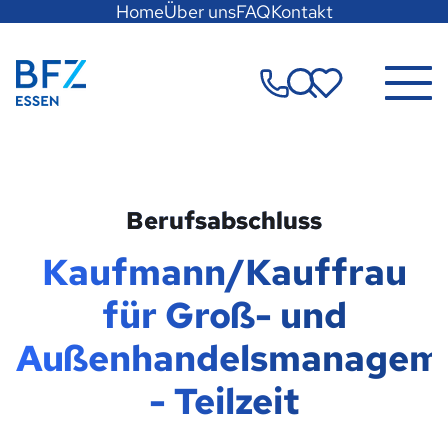
Hauptregion
Home
Über uns
FAQ
Kontakt
der
Seite
Zur Startseite
anspringen
Merkzettel
Berufsabschluss
Kaufmann/Kauffrau
für Groß- und
Außenhandelsmanagem
- Teilzeit