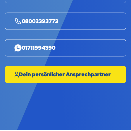
08002393773
01711994390
Dein persönlicher Ansprechpartner