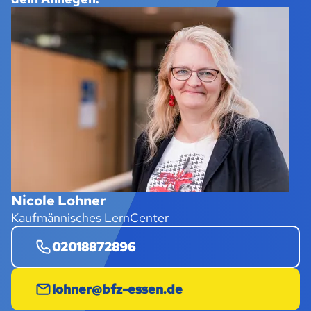
Nicole Lohner
Kaufmännisches LernCenter
02018872896
lohner@bfz-essen.de