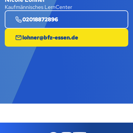
Kaufmännisches LernCenter
02018872896
lohner@bfz-essen.de