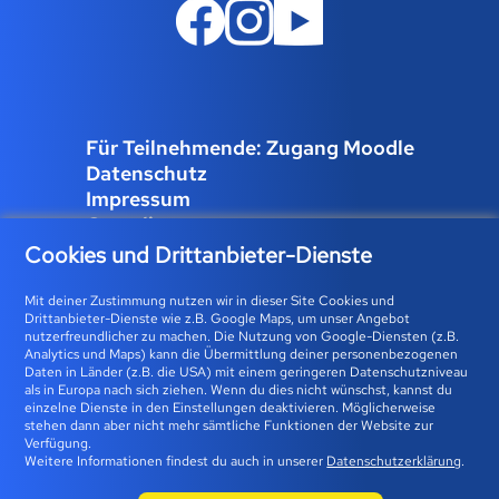
Für Teilnehmende: Zugang Moodle
Datenschutz
Impressum
Compliance
Job und Karriere
Cookies und Drittanbieter-Dienste
Cookies verwalten
Mit deiner Zustimmung nutzen wir in dieser Site Cookies und
Drittanbieter-Dienste wie z.B. Google Maps, um unser Angebot
nutzerfreundlicher zu machen. Die Nutzung von Google-Diensten (z.B.
Analytics und Maps) kann die Übermittlung deiner personenbezogenen
Bfz-Essen GmbH | Karolingerstraße 93 | 45141 Essen 0800
Daten in Länder (z.B. die USA) mit einem geringeren Datenschutzniveau
als in Europa nach sich ziehen. Wenn du dies nicht wünschst, kannst du
23 93 773 (gebührenfrei) |
info@bfz-essen.de
einzelne Dienste in den Einstellungen deaktivieren. Möglicherweise
stehen dann aber nicht mehr sämtliche Funktionen der Website zur
Verfügung.
Weitere Informationen findest du auch in unserer
Datenschutzerklärung
.