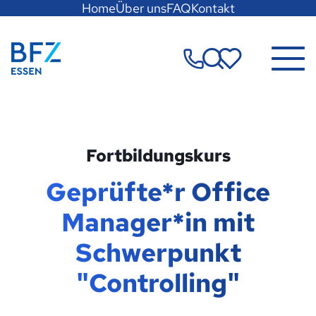
Hauptregion
Home
Über uns
FAQ
Kontakt
der
Seite
Zur Startseite
anspringen
Merkzettel
Fortbildungskurs
Geprüfte*r Office
Manager*in mit
Schwerpunkt
"Controlling"