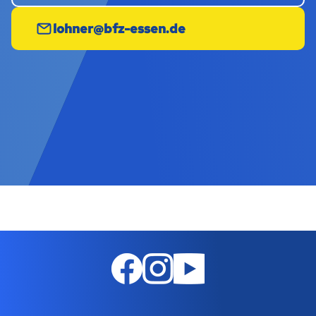
lohner@bfz-essen.de