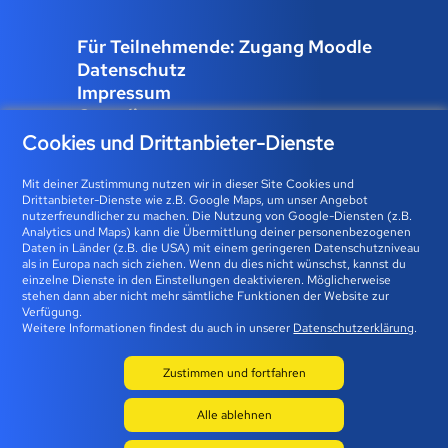
Für Teilnehmende: Zugang Moodle
Datenschutz
Impressum
Compliance
Job und Karriere
Cookies und Drittanbieter-Dienste
Cookies verwalten
Mit deiner Zustimmung nutzen wir in dieser Site Cookies und
Drittanbieter-Dienste wie z.B. Google Maps, um unser Angebot
nutzerfreundlicher zu machen. Die Nutzung von Google-Diensten (z.B.
Analytics und Maps) kann die Übermittlung deiner personenbezogenen
Bfz-Essen GmbH | Karolingerstraße 93 | 45141 Essen 0800
Daten in Länder (z.B. die USA) mit einem geringeren Datenschutzniveau
als in Europa nach sich ziehen. Wenn du dies nicht wünschst, kannst du
23 93 773 (gebührenfrei) |
info@bfz-essen.de
einzelne Dienste in den Einstellungen deaktivieren. Möglicherweise
stehen dann aber nicht mehr sämtliche Funktionen der Website zur
Verfügung.
Weitere Informationen findest du auch in unserer
Datenschutzerklärung
.
Zustimmen und fortfahren
Alle ablehnen
© 2026 BFZ