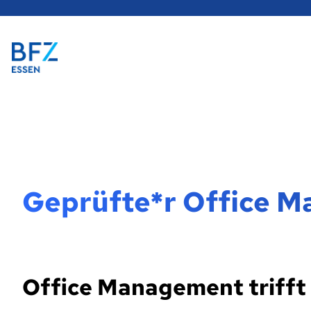
Hauptregion
der
Seite
Zur Startseite
anspringen
Geprüfte*r Office M
Office Management triff