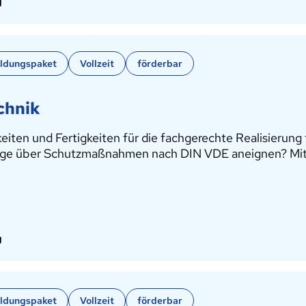
g
bildungspaket
Vollzeit
förderbar
chnik
en und Fertigkeiten für die fachgerechte Realisierung t
htige über Schutzmaßnahmen nach DIN VDE aneignen? Mi
g
bildungspaket
Vollzeit
förderbar