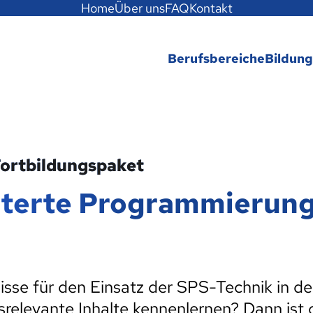
Home
Über uns
FAQ
Kontakt
Berufsbereiche
Bildun
 Fortbildungspaket
eiterte Programmierun
se für den Einsatz der SPS-Technik in der
srelevante Inhalte kennenlernen? Dann ist 