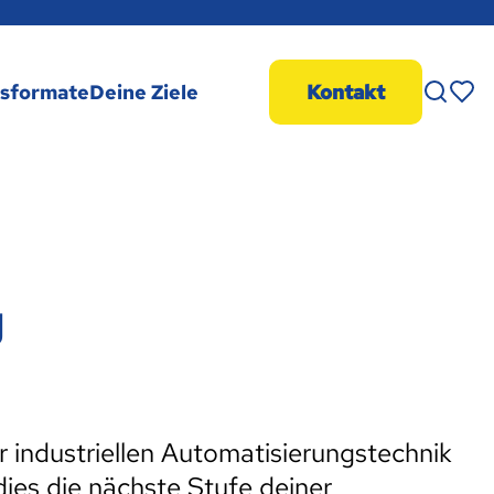
Merk
gsformate
Deine Ziele
Kontakt
g
 industriellen Automatisierungstechnik
dies die nächste Stufe deiner