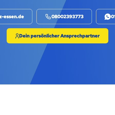
z-essen.de
08002393773
0
Dein persönlicher Ansprechpartner