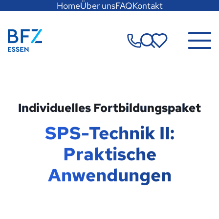
Hauptregion
Home
Über uns
FAQ
Kontakt
der
Seite
Zur Startseite
anspringen
Merkzettel
Individuelles Fortbildungspaket
SPS-Technik II:
Praktische
Anwendungen