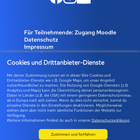
Für Teilnehmende: Zugang Moodle
Datenschutz
Impressum
Compliance
Job und Karriere
Cookies und Drittanbieter-Dienste
Cookies verwalten
Mit deiner Zustimmung nutzen wir in dieser Site Cookies und
Drittanbieter-Dienste wie z.B. Google Maps, um unser Angebot
nutzerfreundlicher zu machen. Die Nutzung von Google-Diensten (z.B.
Analytics und Maps) kann die Übermittlung deiner personenbezogenen
Bfz-Essen GmbH | Karolingerstraße 93 | 45141 Essen 0800
Daten in Länder (z.B. die USA) mit einem geringeren Datenschutzniveau
als in Europa nach sich ziehen. Wenn du dies nicht wünschst, kannst du
23 93 773 (gebührenfrei) |
info@bfz-essen.de
einzelne Dienste in den Einstellungen deaktivieren. Möglicherweise
stehen dann aber nicht mehr sämtliche Funktionen der Website zur
Verfügung.
Weitere Informationen findest du auch in unserer
Datenschutzerklärung
.
Zustimmen und fortfahren