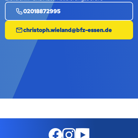
02018872995
christoph.wieland@bfz-essen.de